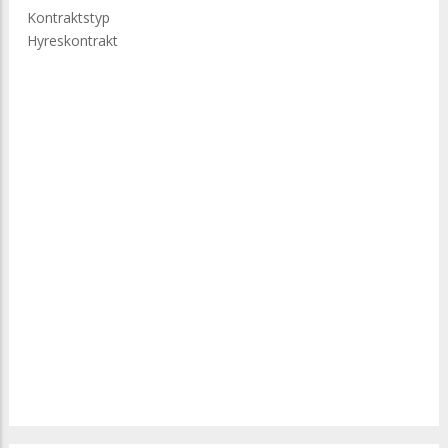
Kontraktstyp
Hyreskontrakt
Longitud
och
latitud