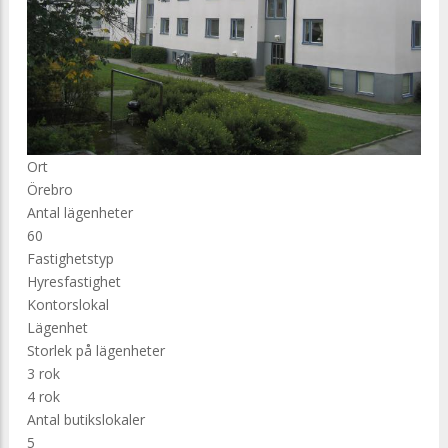
Ort
Örebro
Antal lägenheter
60
Fastighetstyp
Hyresfastighet
Kontorslokal
Lägenhet
Storlek på lägenheter
3 rok
4 rok
Antal butikslokaler
5