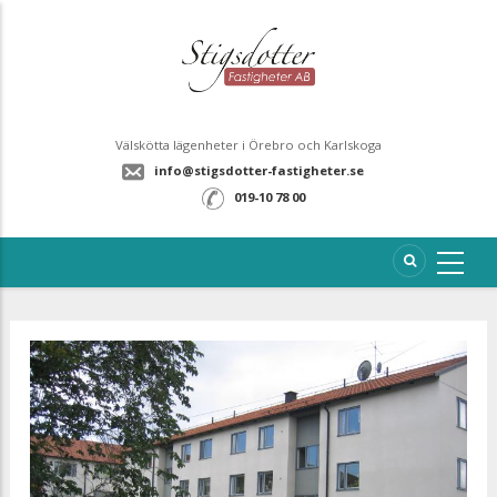
Välskötta lägenheter i Örebro och Karlskoga
info@stigsdotter-fastigheter.se
019-10 78 00